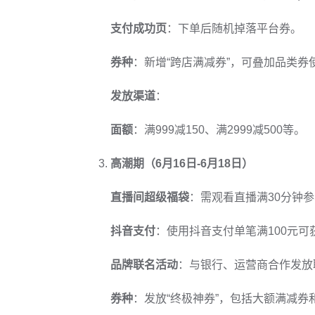
支付成功页
：下单后随机掉落平台券。
券种
：新增“跨店满减券”，可叠加品类券
发放渠道
：
面额
：满999减150、满2999减500等。
高潮期（6月16日-6月18日）
直播间超级福袋
：需观看直播满30分钟
抖音支付
：使用抖音支付单笔满100元可
品牌联名活动
：与银行、运营商合作发放
券种
：发放“终极神券”，包括大额满减券