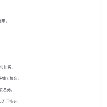
使用。
参与抽奖；
获抽奖机会；
联名券。
和无门槛券。