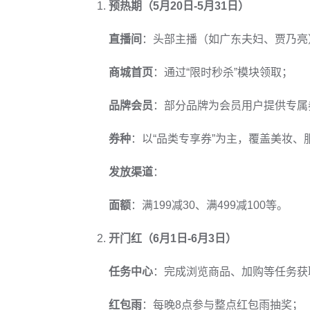
预热期（5月20日-5月31日）
直播间
：头部主播（如广东夫妇、贾乃亮
商城首页
：通过“限时秒杀”模块领取；
品牌会员
：部分品牌为会员用户提供专属
券种
：以“品类专享券”为主，覆盖美妆、
发放渠道
：
面额
：满199减30、满499减100等。
开门红（6月1日-6月3日）
任务中心
：完成浏览商品、加购等任务获
红包雨
：每晚8点参与整点红包雨抽奖；