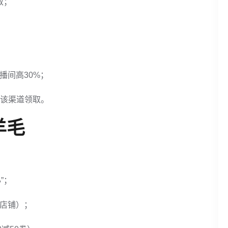
取；
播间高30%；
限该渠道领取。
羊毛
”；
个店铺）；